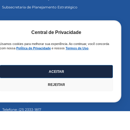
Subsecretaria de Planejamento Estratégico
Links
Central de Privacidade
SEPLAG
Usamos cookies para melhorar sua experiência. Ao continuar, você concorda
Estratégia RJ
com nossa
Política de Privacidade
e nossos
Termos de Uso
.
Escola de Governo
Ouvidoria
ACEITAR
Contato
REJEITAR
Av. Erasmo Braga nº 118, 10º andar – Centro
Rio de Janeiro, RJ – CEP 20020-000
Telefone: (21) 2333-1817
Email:
pedes@planejamento.rj.gov.br